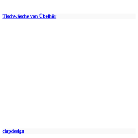
Tischwäsche von Übelhör
clapdesign