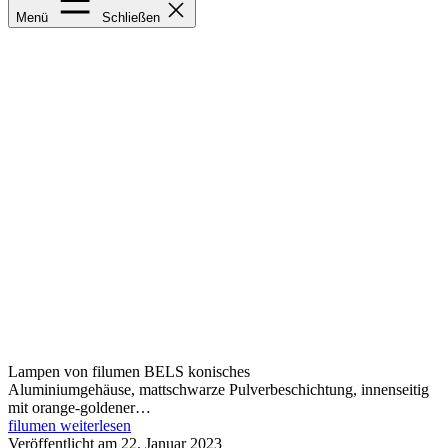
filumen
Menü
Schließen
Lampen von filumen BELS konisches
Aluminiumgehäuse, mattschwarze Pulverbeschichtung, innenseitig
mit orange-goldener…
filumen
weiterlesen
Veröffentlicht am
22. Januar 2023